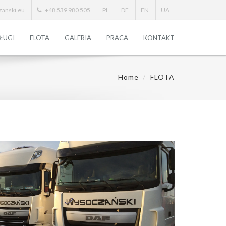
anski.eu
+48 539 980 505
PL
DE
EN
UA
ŁUGI
FLOTA
GALERIA
PRACA
KONTAKT
Home
FLOTA