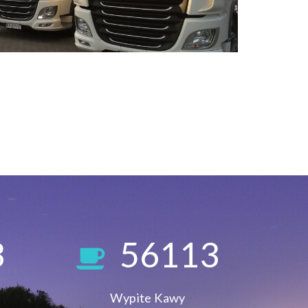
3
56113
i
Wypite Kawy