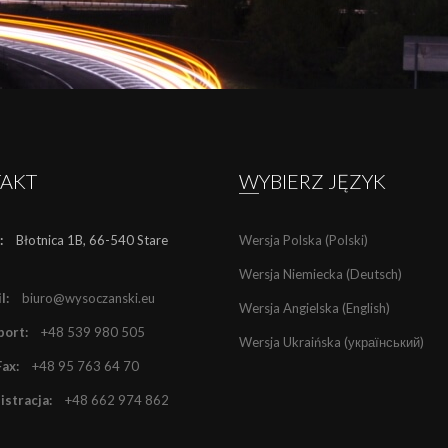
TAKT
WYBIERZ JĘZYK
:
Błotnica 1B, 66-540 Stare
Wersja Polska (Polski)
Wersja Niemiecka (Deutsch)
l:
biuro@wysoczanski.eu
Wersja Angielska (English)
ort:
+48 539 980 505
Wersja Ukraińska (український)
Fax:
+48 95 763 64 70
stracja:
+48 662 974 862