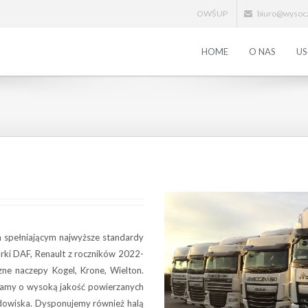
OWŚUP
biuro@wysocz
HOME
O NAS
US
spełniającym najwyższe standardy
arki DAF, Renault z roczników 2022-
ne naczepy Kogel, Krone, Wielton.
bamy o wysoką jakość powierzanych
dowiska. Dysponujemy również halą