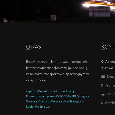
O NAS
KON
Rodzinne przedsiębiorstwo, którego celem
Adres
jest zapewnienie najwyższej jakości usług
Kurowo
w sektorze transportowo-spedycyjnym w
E-mai
całej Europie.
Transp
Ogólne Warunki Świadczenia Usług
Tel./
Przewozowych przez WYSOCZAŃSKI Grzegorz
Wysoczański oraz Wysoczański Transport -
Admini
Logistyka Sp. z o.o.