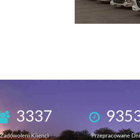
3337
935
Zadowoleni Klienci
Przepracowane Dn