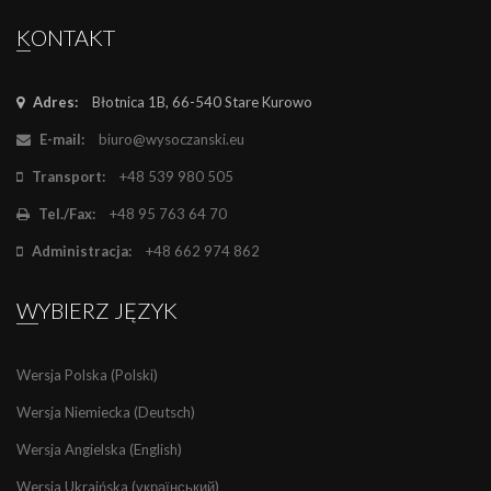
KONTAKT
Adres:
Błotnica 1B, 66-540 Stare Kurowo
E-mail:
biuro@wysoczanski.eu
Transport:
+48 539 980 505
Tel./Fax:
+48 95 763 64 70
Administracja:
+48 662 974 862
WYBIERZ JĘZYK
Wersja Polska (Polski)
Wersja Niemiecka (Deutsch)
Wersja Angielska (English)
Wersja Ukraińska (український)